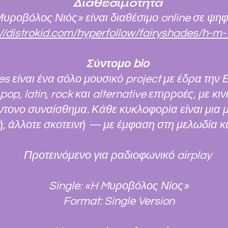
Διαθεσιμότητα
Μυροβόλος Νιός» είναι διαθέσιμο online σε ψη
://distrokid.com/hyperfollow/fairyshades/h-m-
Σύντομο bio
s είναι ένα σόλο μουσικό project με έδρα την Ε
op, latin, rock και alternative επιρροές, με κ
ντονο συναίσθημα. Κάθε κυκλοφορία είναι μια 
, άλλοτε σκοτεινή — με έμφαση στη μελωδία κα
Προτεινόμενο για ραδιοφωνικό airplay
Single: «H Mυροβόλος Νίος»
Format: Single Version