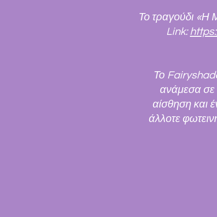
Το τραγούδι «Η 
Link:
https
Το Fairyshade
ανάμεσα σε p
αίσθηση και έ
άλλοτε φωτεινή