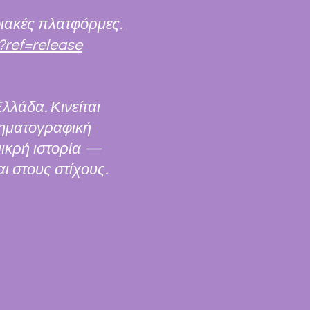
φιακές πλατφόρμες.
?ref=release
λλάδα. Κινείται
ινηματογραφική
μικρή ιστορία —
ι στους στίχους.