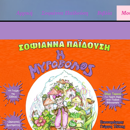
Αρχική
Σοφιάννα Παϊδούση
Βιβλία
Μο