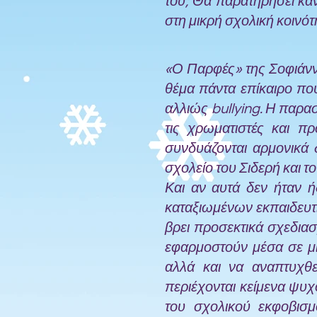
του; Θα παρατηρήσει καν
στη μικρή σχολική κοινό
«Ο Παρφές» της Σοφιάνν
θέμα πάντα επίκαιρο πο
αλλιώς bullying. Η παρα
τις χρωματιστές και π
συνδυάζονται αρμονικά 
σχολείο του Σιδερή και τ
Και αν αυτά δεν ήταν ή
καταξιωμένων εκπαιδευτ
βρει προσεκτικά σχεδιασ
εφαρμοστούν μέσα σε μί
αλλά και να αναπτυχθε
περιέχονται κείμενα ψυχ
του σχολικού εκφοβισμ