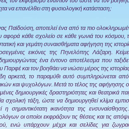
είς τον εκφοβισμό εναντίον του ώστε να τον βοηθήσ
τητα να επανέλθει στη φυσιολογική κατάσταση;
ας Παϊδούση, αποτελεί ένα από τα πιο ολοκληρωμέ
υ αφορά κάθε σχολείο σε κάθε γωνιά του κόσμου, 
στατική και γεμάτη συναισθήματα αφήγηση της ιστορ
ροσεγμένες εικόνες της Πηνελόπης Λάζαρη. Κείμ
δημιουργώντας ένα έντονο αποτέλεσμα που ταξιδε
ου Παρφέ και τον βοηθάει να νιώσει μέρος της ιστορίας
δη αρκετά, το παραμύθι αυτό συμπληρώνεται από 
ικών και ψυχολόγων. Μετά το τέλος της αφήγησης 
μένες δημιουργικές δραστηριότητες και θεατρικά πα
α σχολική τάξη, ώστε να δημιουργηθεί κλίμα εμπισ
ί η σημαντικότατη ικανότητα της ενσυναίσθησης.
ολόγων οι οποίοι εκφράζουν τις θέσεις και τις από
ού, ενώ υπάρχουν μέχρι και σελίδες για ζωγρα