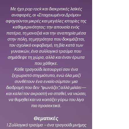
Με ήχο pop rock και διακριτικές λαϊκές
αναφορές, οι «Στοιχειωμένοι Δρόμοι»
αφηγούνται μικρές και μεγάλες ιστορίες της
καθημερινότητας: την απουσία ενός
πατέρα, τη μοναξιά και την αναπηρία μέσα
στην πόλη, τη μητρότητα που δοκιμάζεται,
τον σχολικό εκφοβισμό, τη βία κατά των
γυναικών, ένα συλλογικό τραύμα που
σημάδεψε τη χώρα, αλλά και έναν έρωτα
που χάθηκε.
Κάθε τραγούδι λειτουργεί σαν ένα
ξεχωριστό στιγμιότυπο, ενώ όλα μαζί
συνθέτουν ένα ενιαίο σύμπαν: μια
διαδρομή που δεν “φωνάζει”, αλλά μιλάει—
και καλεί τον ακροατή να σταθεί, να νιώσει,
να θυμηθεί και να κοιτάξει γύρω του λίγο
πιο προσεκτικά.
Θεματικές
1.Συλλογικό τραύμα – ένα τραγούδι μνήμης