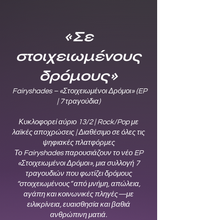
«Σε
στοιχειωμένους
δρόμους»
Fairyshades – «Στοιχειωμένοι Δρόμοι» (EP
| 7 τραγούδια)
Κυκλοφορεί αύριο 13/2 | Rock/Pop με
λαϊκές αποχρώσεις | Διαθέσιμο σε όλες τις
ψηφιακές πλατφόρμες
Το Fairyshades παρουσιάζουν το νέο EP
«Στοιχειωμένοι Δρόμοι», μια συλλογή 7
τραγουδιών που φωτίζει δρόμους
“στοιχειωμένους” από μνήμη, απώλεια,
αγάπη και κοινωνικές πληγές—με
ειλικρίνεια, ευαισθησία και βαθιά
ανθρώπινη ματιά.