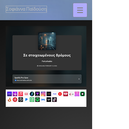
Σοφιάννα Παϊδούση