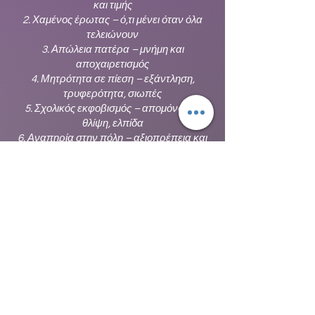
και τιμής
2. Χαμένος έρωτας – ό,τι μένει όταν όλα
τελειώνουν
3. Απώλεια πατέρα – μνήμη και
αποχαιρετισμός
4. Μητρότητα σε πίεση – εξάντληση,
τρυφερότητα, σιωπές
5. Σχολικός εκφοβισμός – απομόνωση,
θλίψη, ελπίδα
6. Αναπηρία στην πόλη – αξιοπρέπεια και
καθημερινός αγώνας
7. Βία κατά των γυναικών – μια καθαρή
θέση απέναντι στη βία
Κυκλοφορία: Spotify, Apple Music, YouTube
Music και σ’ όλες τις μουσικές πλατφόρμες.
Link:
https://distrokid.com/hyperfollow/fairysha
des/--
Σχετικά με τη