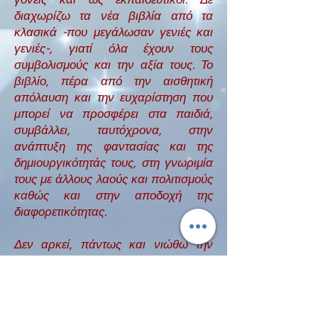
γονείς και ως εκπαιδευτικοί. Δε
διαχωρίζω τα νέα βιβλία από τα
κλασικά -που μεγάλωσαν γενιές και
γενιές-, γιατί όλα έχουν τους
συμβολισμούς και την αξία τους. Το
βιβλίο, πέρα από την αισθητική
απόλαυση και την ευχαρίστηση που
μπορεί να προσφέρει στα παιδιά,
συμβάλλει, ταυτόχρονα, στην
ανάπτυξη της φαντασίας και της
δημιουργικότητάς τους, στη γνωριμία
τους με άλλους λαούς και πολιτισμούς
καθώς και στην αποδοχή της
διαφορετικότητας.
Δεν αρκεί, πάντως και νιώθω την
ανάγκη να το τονίσω αυτό, η
παραίνεση και η ενθάρρυνση στα
παιδιά και στους εφήβους για την
ανάγνωση (εξωσχολικών) ποιοτικών