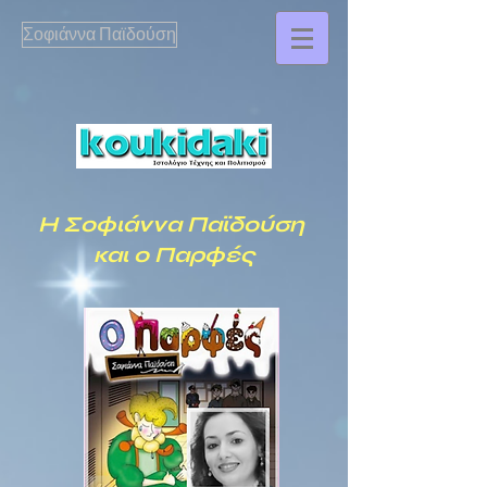
Σοφιάννα Παϊδούση
Η Σοφιάννα Παϊδούση
και ο Παρφές