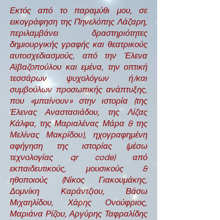
Εκτός από το παραμύθι μου, σε
εικογράφηση της Πηνελόπης Λάζαρη,
περιλαμβάνει δραστηριότητες
δημιουργικής γραφής και θεατρικούς
αυτοσχεδιασμούς, από την Έλενα
Αϊβαζοπούλου και εμένα, την οπτική
τεσσάρων ψυχολόγων ή/και
συμβούλων προσωπικής ανάπτυξης,
που «μπαίνουν» στην ιστορία (της
Έλενας Αναστασιάδου, της Λίζας
Κάλφα, της Μαριαλένας Μάρα & της
Μελίνας Μακρίδου), ηχογραφημένη
αφήγηση της ιστορίας (μέσω
τεχνολογίας qr code) από
εκπαιδευτικούς, μουσικούς &
ηθοποιούς (Νίκος Γιακουμάκης,
Δομνίκη Καράντζιου, Βάσω
Μιχαηλίδου, Χάρης Ονούφριος,
Μαριάνα Ρίζου, Αργύρης Ταφραλίδης